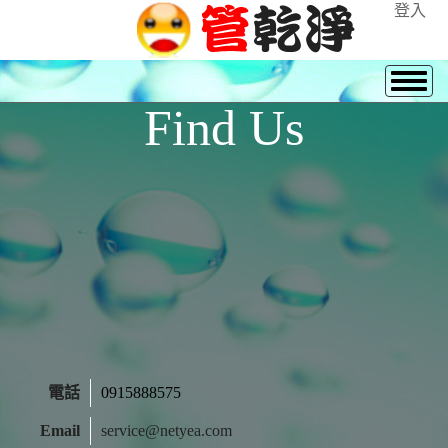
登入
Find Us
電話
0915888575
Email
service@netyea.com