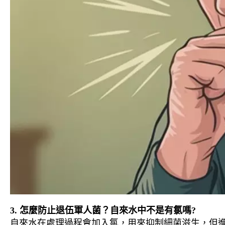
3. 怎麼防止退伍軍人菌？自來水中不是有氯嗎?
自來水在處理過程會加入氯，用來抑制細菌滋生，但