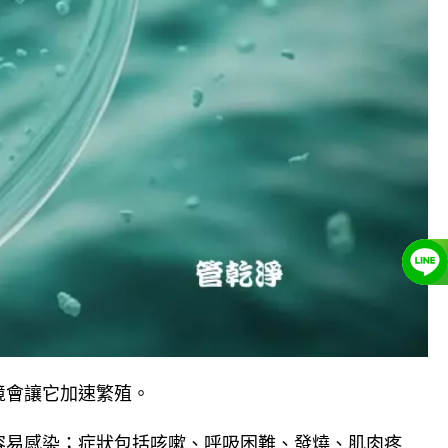
境會讓它加速繁殖。
容易感染；症狀包括咳嗽、呼吸困難、發燒、肌肉疼