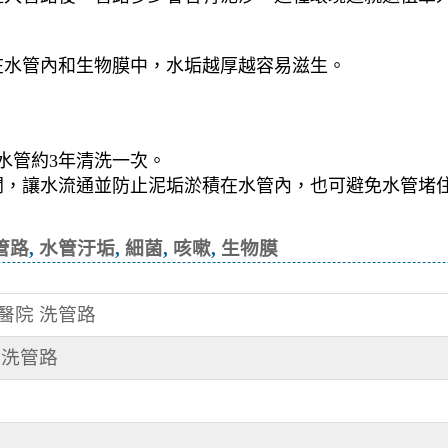
在水管內和生物膜中，水垢越厚越容易滋生。
水管約3年清洗一次。
開，讓水流通並防止泥垢淤積在水管內，也可避免水管堵
的方法, 清洗管路, 水管汙垢, 細菌, 咳
管路
,
水管汙垢
,
細菌
,
咳嗽
,
生物膜
某醫院 洗管路
 洗管路
路