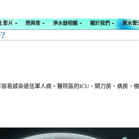
洗 影片
問與答
淨水器相關
關於我們
買水管
?
容易感染退伍軍人病。醫院區的ICU、開刀房、病房，