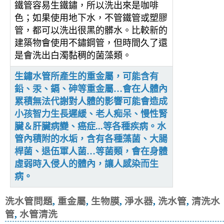
鐵管容易生鐵鏽，所以洗出來是咖啡
色；如果使用地下水，不管鐵管或塑膠
管，都可以洗出很黑的髒水。比較新的
建築物會使用不鏽鋼管，但時間久了還
是會洗出白濁黏稠的菌藻類。
生鏽水管所產生的重金屬，可能含有
鉛、汞、鎘、砷等重金屬…會在人體內
累積無法代謝對人體的影響可能會造成
小孩智力生長遲緩、老人痴呆、慢性腎
臟＆肝臟病變、癌症...等各種疾病。水
管內積附的水垢，含有各種藻菌、大腸
桿菌、退伍軍人菌…等菌類，會在身體
虛弱時入侵人的體內，讓人感染而生
病。
洗水管問題
,
重金屬
,
生物膜
,
淨水器
,
洗水管
,
清洗水
管
,
水管清洗