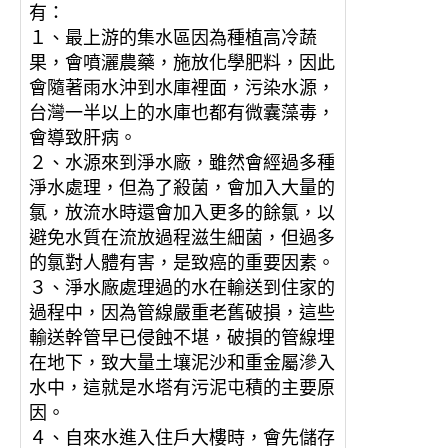
有：
１、最上游的集水區因為種植高冷蔬
果，會噴灑農藥，施放化學肥料，因此
會隨著雨水沖到水庫裡面，污染水源，
台灣一半以上的水庫也都有微囊藻毒，
會導致肝病。
２、水源來到淨水廠，雖然會經過多種
淨水處理，但為了殺菌，會加入大量的
氯，放流水時還會加入更多的餘氯，以
避免水質在流放過程滋生細菌，但過多
的氯對人體有害，是致癌的重要因素。
３、淨水廠處理過的水在輸送到住家的
過程中，因為管線嚴重老舊破損，這些
輸送幹管早已侵蝕不堪，破損的管線埋
在地下，致大量土壤泥沙和重金屬滲入
水中，這就是水塔有污泥屯積的主要原
因。
４、自來水進入住戶大樓時，會先儲存