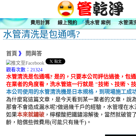
費用計算
線上預約
洗水管 案例
水管清
水管清洗是包通嗎?
首頁
》
問與答
觀看次數：21324
水管清洗是包通嗎? 是的，只要本公司評估過後，包
在業者的角度看，洗水管這一行就是 "技術、
技術
、
本公司使用的水管清洗機是日本規格，到現場施工成功率
為什麼寫這篇文章，是今天看到某一業者的文章，說
那會不會造成漏水呢?做過幾千戶的經驗，水管埋在水
如果
本來就鏽破
，檸檬酸把鐵鏽溶解後，當然就破管
齡，賠償些微費用(可能只有幾千)。