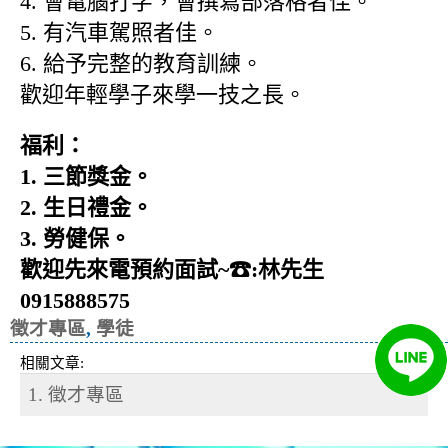
4. 會電腦打字，會撰寫部落格者佳。
5. 有汽車駕照者佳。
6. 給予完整的教育訓練。
歡迎年輕學子來學一技之長。
福利：
1. 三節獎金。
2. 生日禮金。
3. 勞健保。
歡迎先來電預約面試~☎:林先生
0915888575
徵才專區
,
學徒
相關文章:
1. 徵才專區