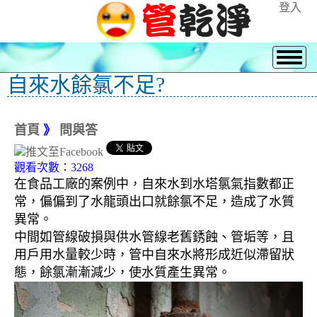
登入
自來水餘氯不足?
首頁
》
問與答
觀看次數：3268
在食品工廠的案例中，自來水到水塔氯氣指數都正
常，偏偏到了水龍頭出口就餘氯不足，造成了水質
異常。
中間如管線破損與供水管線老舊銹蝕、管垢等，且
用戶用水量較少時，管中自來水將形成近似滯留狀
態，餘氯漸漸減少，使水質產生異常。