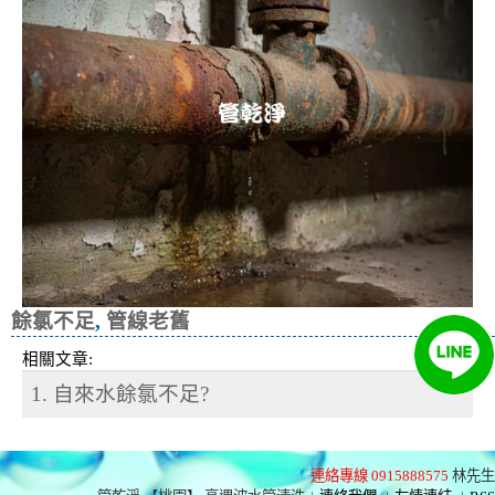
餘氯不足
,
管線老舊
相關文章:
1. 自來水餘氯不足?
連絡專線 0915888575
林先生