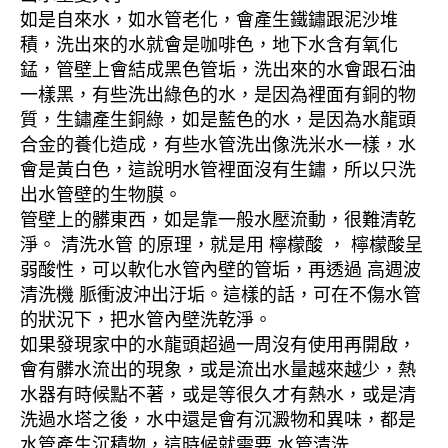
如是自來水，如水管老化，會產生鐵鏽跟泥沙堆
積，洗出來的水就會是咖啡色，地下水含有氧化
錳，管壁上會結成黑色管垢，洗出來的水會跟石油
一樣黑，有些洗出綠色的水，是因為裡面有銅的物
質，生鏽產生銅綠，如是藍色的水，是因為水龍頭
合金的養化造成，有些水管洗出像洗米水一樣，水
會是黃白色，這說明水管裡面沒有生鏽，所以只洗
出水管壁的生物膜。
管壁上的髒東西，如是靠一般水壓流動，很難清乾
淨。 清洗水管 的原理，就是用 檸檬酸 ， 檸檬酸呈
弱酸性，可以軟化水管內壁的管垢，再透過 高週波
清洗機 脈衝波沖出汙垢。這樣的話，可在不傷水管
的狀況下，把水管內壁洗乾淨。
如果發現家中的水龍頭超過一周沒有使用再開啟，
會有髒水流出的現象，或是流出水量越來越少，熱
水器有時候點不著，或是等很久才有熱水，或是清
洗過水塔之後，水中還是會有沉澱物和異味，都是
水管產生沉積物，這時候就需要 水管清洗