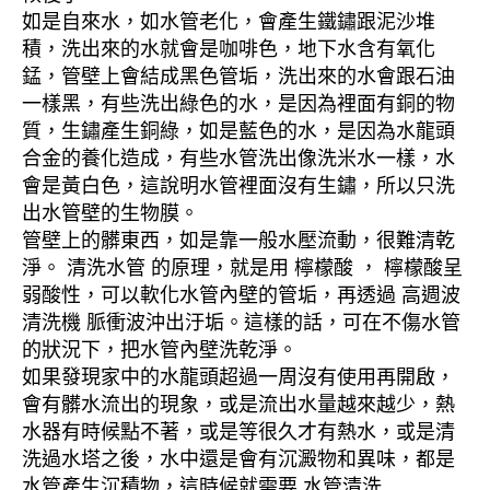
如是自來水，如水管老化，會產生鐵鏽跟泥沙堆
積，洗出來的水就會是咖啡色，地下水含有氧化
錳，管壁上會結成黑色管垢，洗出來的水會跟石油
一樣黑，有些洗出綠色的水，是因為裡面有銅的物
質，生鏽產生銅綠，如是藍色的水，是因為水龍頭
合金的養化造成，有些水管洗出像洗米水一樣，水
會是黃白色，這說明水管裡面沒有生鏽，所以只洗
出水管壁的生物膜。
管壁上的髒東西，如是靠一般水壓流動，很難清乾
淨。 清洗水管 的原理，就是用 檸檬酸 ， 檸檬酸呈
弱酸性，可以軟化水管內壁的管垢，再透過 高週波
清洗機 脈衝波沖出汙垢。這樣的話，可在不傷水管
的狀況下，把水管內壁洗乾淨。
如果發現家中的水龍頭超過一周沒有使用再開啟，
會有髒水流出的現象，或是流出水量越來越少，熱
水器有時候點不著，或是等很久才有熱水，或是清
洗過水塔之後，水中還是會有沉澱物和異味，都是
水管產生沉積物，這時候就需要 水管清洗