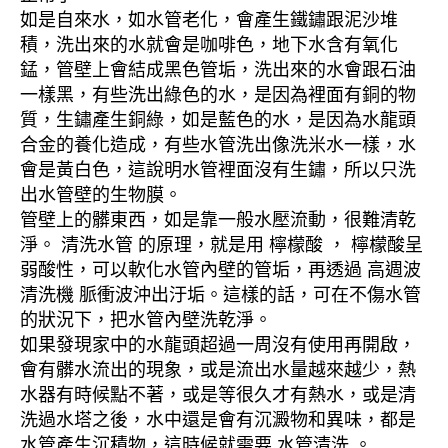
如是自來水，如水管老化，會產生鐵鏽跟泥沙堆
積，洗出來的水就會是咖啡色，地下水含有氧化
錳，管壁上會結成黑色管垢，洗出來的水會跟石油
一樣黑，有些洗出綠色的水，是因為裡面有銅的物
質，生鏽產生銅綠，如是藍色的水，是因為水龍頭
合金的養化造成，有些水管洗出像洗米水一樣，水
會是黃白色，這說明水管裡面沒有生鏽，所以只洗
出水管壁的生物膜。
管壁上的髒東西，如是靠一般水壓流動，很難清乾
淨。 清洗水管 的原理，就是用 檸檬酸 ， 檸檬酸呈
弱酸性，可以軟化水管內壁的管垢，再透過 高週波
清洗機 脈衝波沖出汙垢。這樣的話，可在不傷水管
的狀況下，把水管內壁洗乾淨。
如果發現家中的水龍頭超過一周沒有使用再開啟，
會有髒水流出的現象，或是流出水量越來越少，熱
水器有時候點不著，或是等很久才有熱水，或是清
洗過水塔之後，水中還是會有沉澱物和異味，都是
水管產生沉積物，這時候就需要 水管清洗 。