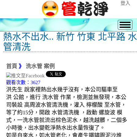
登入
熱水不出水.. 新竹 竹東 北平路 水
管清洗
首頁
》
洗水管 案例
觀看次數：3627
洪先生 說家裡熱出水幾乎沒有，本公司驅車至
洪 公館，進行 洗水管 作業，檢測並無發現，本公
司裝設 高周波水管清洗機，灌入 檸檬酸 至水管，
等了約15分，開啟 水管清洗機 ，啟動 螺旋波 模
式，一洗水管就流出棕色泥水，越洗越髒，二個多
小時後，出水變乾淨熱水出水量恢復了。
如是自來水，如水管老化，會產生鐵鏽跟泥沙堆