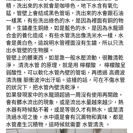
積，洗出來的水就會是咖啡色，地下水含有氧化
錳，管壁上會結成黑色管垢，洗出來的水會跟石油
一樣黑，有些洗出綠色的水，是因為裡面有銅的物
質，生鏽產生銅綠，如是藍色的水，是因為水龍頭
合金的養化造成，有些水管洗出像洗米水一樣，水
會是黃白色，這說明水管裡面沒有生鏽，所以只洗
出水管壁的生物膜。
管壁上的髒東西，如是靠一般水壓流動，很難清乾
淨。 清洗水管 的原理，就是用 檸檬酸 ， 檸檬酸呈
弱酸性，可以軟化水管內壁的管垢，再透過 高週波
清洗機 脈衝波沖出汙垢。這樣的話，可在不傷水管
的狀況下，把水管內壁洗乾淨。
如果發現家中的水龍頭超過一周沒有使用再開啟，
會有髒水流出的現象，或是流出水量越來越少，熱
水器有時候點不著，或是等很久才有熱水，或是清
洗過水塔之後，水中還是會有沉澱物和異味，都是
水管產生沉積物，這時候就需要 水管清洗 。