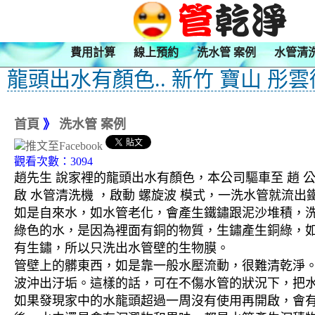
費用計算
線上預約
洗水管 案例
水管清
龍頭出水有顏色.. 新竹 寶山 彤
首頁
》
洗水管 案例
觀看次數：3094
趙先生 說家裡的龍頭出水有顏色，本公司驅車至 趙 公
啟 水管清洗機 ，啟動 螺旋波 模式，一洗水管就流
如是自來水，如水管老化，會產生鐵鏽跟泥沙堆積，
綠色的水，是因為裡面有銅的物質，生鏽產生銅綠，
有生鏽，所以只洗出水管壁的生物膜。
管壁上的髒東西，如是靠一般水壓流動，很難清乾淨。 
波沖出汙垢。這樣的話，可在不傷水管的狀況下，把
如果發現家中的水龍頭超過一周沒有使用再開啟，會