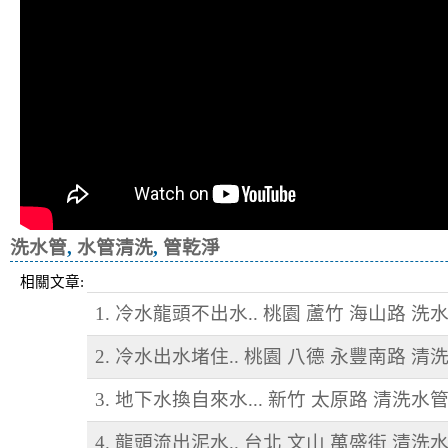
洗水管
,
水管清洗
,
管乾淨
相關文章:
1. 冷水龍頭不出水.. 桃園 蘆竹 海山路 洗
2. 冷水出水堵住.. 桃園 八德 永豐南路 清
3. 地下水換自來水... 新竹 太原路 清洗水
4. 龍頭流出泥水.. 台北 文山 萬盛街 清洗