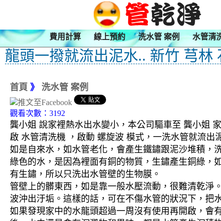
費用計算
線上預約
洗水管 案例
水管清
龍頭一撥就流出泥水.. 新竹 芎林
首頁
》
洗水管 案例
觀看次數：3192
龔小姐 說家裡熱水出水變小，本公司驅車至 龔小姐 家
啟 水管清洗機 ，啟動 螺旋波 模式，一洗水管就流
如是自來水，如水管老化，會產生鐵鏽跟泥沙堆積，
綠色的水，是因為裡面有銅的物質，生鏽產生銅綠，
有生鏽，所以只洗出水管壁的生物膜。
管壁上的髒東西，如是靠一般水壓流動，很難清乾淨。 
波沖出汙垢。這樣的話，可在不傷水管的狀況下，把
如果發現家中的水龍頭超過一周沒有使用再開啟，會