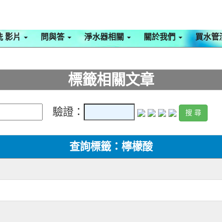
洗 影片
問與答
淨水器相關
關於我們
買水管
標籤相關文章
驗證：
查詢標籤：檸檬酸