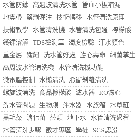
水管防鏽
高週波清洗水管
管血小板補漏
地震帶
藥劑灌注
技術轉移
水管清洗原理
技術教學
水管清洗機
水管清洗包通
檸檬酸
鐵鏽溶解
TDS檢測筆
濁度檢驗
汙水顏色
重金屬
鐵鏽
洗水管好處
濾心壽命
細菌孳生
高周波水管清洗機
水管清洗機功能
微電腦控制
水槌清洗
脈衝剝離清洗
螺旋波清洗
食品檸檬酸
濾水器
RO濾心
洗水管問題
生物膜
淨水器
水族箱
水草缸
黑毛藻
消化菌
藻類
地下水
水管清洗過程
水管清洗步驟
徵才專區
學徒
SGS認證