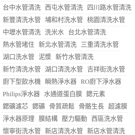
台中水管清洗
西屯水管清洗
四川路水管清洗
新豐清洗水管
埔和村洗水管
桃園清洗水管
中壢水管清洗
洗米水
台北水管清洗
熱水管堵住
新北水管清洗
三重清洗水管
湖口洗水管
泥漿
新竹水管清洗
新竹清洗水管
湖口清洗水管
吉祥街洗水管
廚下型飲水機
瞬熱淨水器
RO廚下淨水器
Philips淨水器
水通道蛋白膜
鍶元素
鍶礦濾芯
鍶礦
骨質疏鬆
骨骼生長
超濾膜
淨水器原理
膜結構
壓力驅動
西區洗水管
懷寧街洗水管
新店清洗水管
新店水管清洗