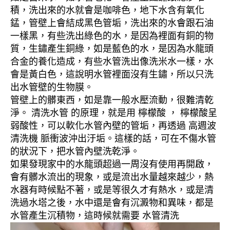
積，洗出來的水就會是咖啡色，地下水含有氧化
錳，管壁上會結成黑色管垢，洗出來的水會跟石油
一樣黑，有些洗出綠色的水，是因為裡面有銅的物
質，生鏽產生銅綠，如是藍色的水，是因為水龍頭
合金的養化造成，有些水管洗出像洗米水一樣，水
會是黃白色，這說明水管裡面沒有生鏽，所以只洗
出水管壁的生物膜。
管壁上的髒東西，如是靠一般水壓流動，很難清乾
淨。 清洗水管 的原理，就是用 檸檬酸 ， 檸檬酸呈
弱酸性，可以軟化水管內壁的管垢，再透過 高週波
清洗機 脈衝波沖出汙垢。這樣的話，可在不傷水管
的狀況下，把水管內壁洗乾淨。
如果發現家中的水龍頭超過一周沒有使用再開啟，
會有髒水流出的現象，或是流出水量越來越少，熱
水器有時候點不著，或是等很久才有熱水，或是清
洗過水塔之後，水中還是會有沉澱物和異味，都是
水管產生沉積物，這時候就需要 水管清洗