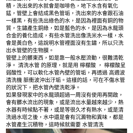
積，洗出來的水就會是咖啡色，地下水含有氧化
錳，管壁上會結成黑色管垢，洗出來的水會跟石油
一樣黑，有些洗出綠色的水，是因為裡面有銅的物
質，生鏽產生銅綠，如是藍色的水，是因為水龍頭
合金的養化造成，有些水管洗出像洗米水一樣，水
會是黃白色，這說明水管裡面沒有生鏽，所以只洗
出水管壁的生物膜。
管壁上的髒東西，如是靠一般水壓流動，很難清乾
淨。 清洗水管 的原理，就是用 檸檬酸 ， 檸檬酸呈
弱酸性，可以軟化水管內壁的管垢，再透過 高週波
清洗機 脈衝波沖出汙垢。這樣的話，可在不傷水管
的狀況下，把水管內壁洗乾淨。
如果發現家中的水龍頭超過一周沒有使用再開啟，
會有髒水流出的現象，或是流出水量越來越少，熱
水器有時候點不著，或是等很久才有熱水，或是清
洗過水塔之後，水中還是會有沉澱物和異味，都是
水管產生沉積物，這時候就需要 水管清洗