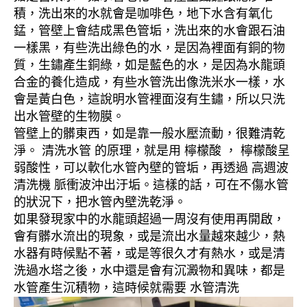
積，洗出來的水就會是咖啡色，地下水含有氧化
錳，管壁上會結成黑色管垢，洗出來的水會跟石油
一樣黑，有些洗出綠色的水，是因為裡面有銅的物
質，生鏽產生銅綠，如是藍色的水，是因為水龍頭
合金的養化造成，有些水管洗出像洗米水一樣，水
會是黃白色，這說明水管裡面沒有生鏽，所以只洗
出水管壁的生物膜。
管壁上的髒東西，如是靠一般水壓流動，很難清乾
淨。 清洗水管 的原理，就是用 檸檬酸 ， 檸檬酸呈
弱酸性，可以軟化水管內壁的管垢，再透過 高週波
清洗機 脈衝波沖出汙垢。這樣的話，可在不傷水管
的狀況下，把水管內壁洗乾淨。
如果發現家中的水龍頭超過一周沒有使用再開啟，
會有髒水流出的現象，或是流出水量越來越少，熱
水器有時候點不著，或是等很久才有熱水，或是清
洗過水塔之後，水中還是會有沉澱物和異味，都是
水管產生沉積物，這時候就需要 水管清洗