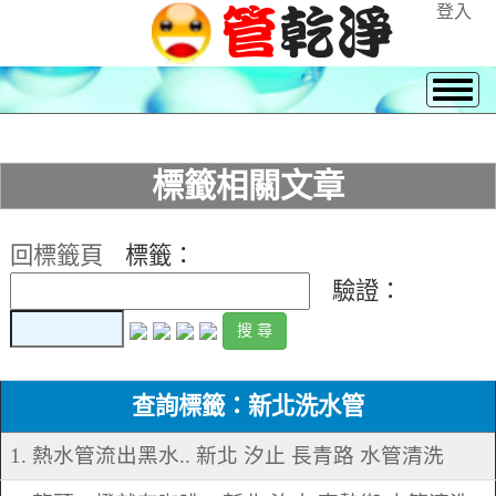
登入
標籤相關文章
回標籤頁
標籤：
驗證：
查詢標籤：新北洗水管
1. 熱水管流出黑水.. 新北 汐止 長青路 水管清洗