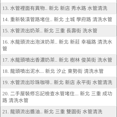
13. 水管裡面有異物.. 新北 新店 秀水路 水管清洗
14. 重新裝潢管路堵住.. 新北 土城 學府路 清洗水管
15. 水管流出奶茶.. 新北 三重 長壽街 洗水管
16. 水龍頭流出泡沫奶茶.. 新北 新莊 幸福路 清洗水
管
17. 水龍頭噴出香濃奶茶.. 新北 樹林 俊英街 洗水管
18. 龍頭噴出泥水... 新北 汐止 東勢街 清洗水管
19. 水管流出珍珠咖啡.. 新北 新店 永平街 水管清洗
20. 二手屋裝修忘記檢查水管堵住... 新北 三重 成功
路 清洗水管
21. 龍頭流出醬油.. 新北 三重 雙園街 水管清洗