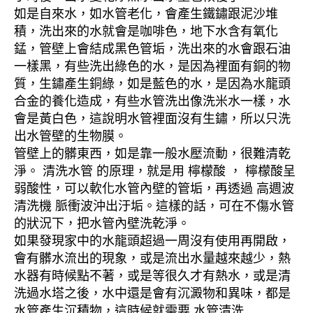
如是自來水，如水管老化，會產生鐵鏽跟泥沙堆
積，洗出來的水就會是咖啡色，地下水含有氧化
錳，管壁上會結成黑色管垢，洗出來的水會跟石油
一樣黑，有些洗出綠色的水，是因為裡面有銅的物
質，生鏽產生銅綠，如是藍色的水，是因為水龍頭
合金的養化造成，有些水管洗出像洗米水一樣，水
會是黃白色，這說明水管裡面沒有生鏽，所以只洗
出水管壁的生物膜。
管壁上的髒東西，如是靠一般水壓流動，很難清乾
淨。 清洗水管 的原理，就是用 檸檬酸 ， 檸檬酸呈
弱酸性，可以軟化水管內壁的管垢，再透過 高週波
清洗機 脈衝波沖出汙垢。這樣的話，可在不傷水管
的狀況下，把水管內壁洗乾淨。
如果發現家中的水龍頭超過一周沒有使用再開啟，
會有髒水流出的現象，或是流出水量越來越少，熱
水器有時候點不著，或是等很久才有熱水，或是清
洗過水塔之後，水中還是會有沉澱物和異味，都是
水管產生沉積物，這時候就需要 水管清洗