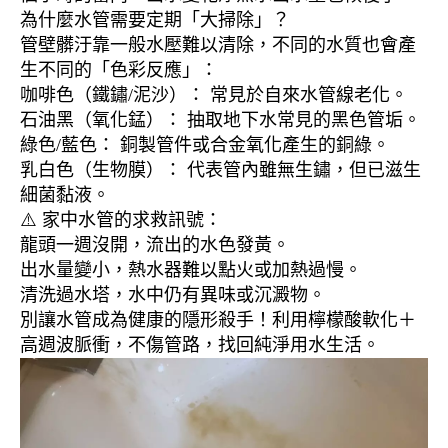
為什麼水管需要定期「大掃除」？
管壁髒汙靠一般水壓難以清除，不同的水質也會產
生不同的「色彩反應」：
咖啡色（鐵鏽/泥沙）： 常見於自來水管線老化。
石油黑（氧化錳）： 抽取地下水常見的黑色管垢。
綠色/藍色： 銅製管件或合金氧化產生的銅綠。
乳白色（生物膜）： 代表管內雖無生鏽，但已滋生
細菌黏液。
⚠️ 家中水管的求救訊號：
龍頭一週沒開，流出的水色發黃。
出水量變小，熱水器難以點火或加熱過慢。
清洗過水塔，水中仍有異味或沉澱物。
別讓水管成為健康的隱形殺手！利用檸檬酸軟化＋
高週波脈衝，不傷管路，找回純淨用水生活。