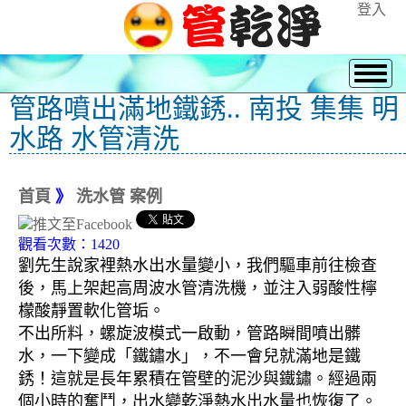
登入
管路噴出滿地鐵銹.. 南投 集集 明
水路 水管清洗
首頁
》
洗水管 案例
觀看次數：1420
劉先生說家裡熱水出水量變小，我們驅車前往檢查
後，馬上架起高周波水管清洗機，並注入弱酸性檸
檬酸靜置軟化管垢。
不出所料，螺旋波模式一啟動，管路瞬間噴出髒
水，一下變成「鐵鏽水」，不一會兒就滿地是鐵
銹！這就是長年累積在管壁的泥沙與鐵鏽。經過兩
個小時的奮鬥，出水變乾淨熱水出水量也恢復了。