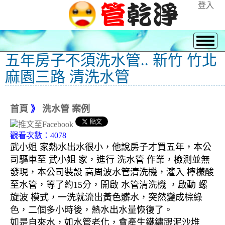
登入
五年房子不須洗水管.. 新竹 竹北
麻園三路 清洗水管
首頁
》
洗水管 案例
觀看次數：4078
武小姐 家熱水出水很小，他說房子才買五年，本公
司驅車至 武小姐 家，進行 洗水管 作業，檢測並無
發現，本公司裝設 高周波水管清洗機，灌入 檸檬酸
至水管，等了約15分，開啟 水管清洗機 ，啟動 螺
旋波 模式，一洗就流出黃色髒水，突然變成棕綠
色，二個多小時後，熱水出水量恢復了。
如是自來水，如水管老化，會產生鐵鏽跟泥沙堆