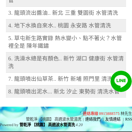
管
3. 龍頭流出醬油.. 新北 三重 雙園街 水管清洗
4. 地下水換自來水.. 桃園 永安路 水管清洗
5. 草屯新生路實錄 熱水變小、點不著火？水管
裡全是 陳年鐵鏽
6. 洗澡水總是有顏色.. 新竹 湖口 健康街 水管清
洗
7. 龍頭噴出仙草茶.. 新竹 新埔 照門里 清洗水管
8. 龍頭噴出泥水... 新北 汐止 東勢街 清洗水管
連絡專線 0915888575
林先生
管乾淨 【桃園】 高週波水管清洗
|
連絡我們
|
友情連結
|
RSS
Powered by
管乾淨 【桃園】 高週波水管清洗
4.20