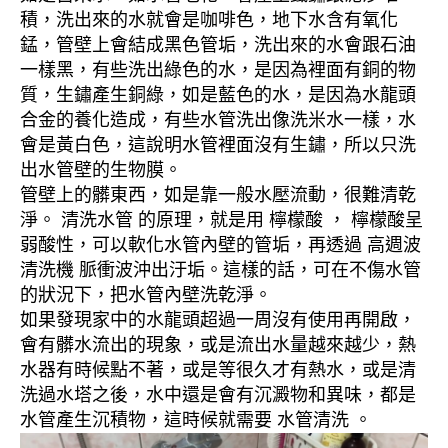
積，洗出來的水就會是咖啡色，地下水含有氧化
錳，管壁上會結成黑色管垢，洗出來的水會跟石油
一樣黑，有些洗出綠色的水，是因為裡面有銅的物
質，生鏽產生銅綠，如是藍色的水，是因為水龍頭
合金的養化造成，有些水管洗出像洗米水一樣，水
會是黃白色，這說明水管裡面沒有生鏽，所以只洗
出水管壁的生物膜。
管壁上的髒東西，如是靠一般水壓流動，很難清乾
淨。 清洗水管 的原理，就是用 檸檬酸 ， 檸檬酸呈
弱酸性，可以軟化水管內壁的管垢，再透過 高週波
清洗機 脈衝波沖出汙垢。這樣的話，可在不傷水管
的狀況下，把水管內壁洗乾淨。
如果發現家中的水龍頭超過一周沒有使用再開啟，
會有髒水流出的現象，或是流出水量越來越少，熱
水器有時候點不著，或是等很久才有熱水，或是清
洗過水塔之後，水中還是會有沉澱物和異味，都是
水管產生沉積物，這時候就需要 水管清洗 。