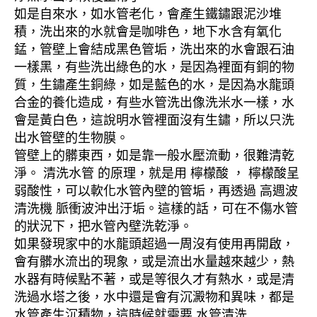
如是自來水，如水管老化，會產生鐵鏽跟泥沙堆
積，洗出來的水就會是咖啡色，地下水含有氧化
錳，管壁上會結成黑色管垢，洗出來的水會跟石油
一樣黑，有些洗出綠色的水，是因為裡面有銅的物
質，生鏽產生銅綠，如是藍色的水，是因為水龍頭
合金的養化造成，有些水管洗出像洗米水一樣，水
會是黃白色，這說明水管裡面沒有生鏽，所以只洗
出水管壁的生物膜。
管壁上的髒東西，如是靠一般水壓流動，很難清乾
淨。 清洗水管 的原理，就是用 檸檬酸 ， 檸檬酸呈
弱酸性，可以軟化水管內壁的管垢，再透過 高週波
清洗機 脈衝波沖出汙垢。這樣的話，可在不傷水管
的狀況下，把水管內壁洗乾淨。
如果發現家中的水龍頭超過一周沒有使用再開啟，
會有髒水流出的現象，或是流出水量越來越少，熱
水器有時候點不著，或是等很久才有熱水，或是清
洗過水塔之後，水中還是會有沉澱物和異味，都是
水管產生沉積物，這時候就需要 水管清洗