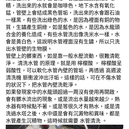
積，洗出來的水就會是咖啡色，地下水含有氧化
錳，管壁上會結成黑色管垢，洗出來的水會跟石油
一樣黑，有些洗出綠色的水，是因為裡面有銅的物
質，生鏽產生銅綠，如是藍色的水，是因為水龍頭
合金的養化造成，有些水管洗出像洗米水一樣，水
會是黃白色，這說明水管裡面沒有生鏽，所以只洗
出水管壁的生物膜。
管壁上的髒東西，如是靠一般水壓流動，很難清乾
淨。 清洗水管 的原理，就是用 檸檬酸 ， 檸檬酸呈
弱酸性，可以軟化水管內壁的管垢，再透過 高週波
清洗機 脈衝波沖出汙垢。這樣的話，可在不傷水管
的狀況下，把水管內壁洗乾淨。
如果發現家中的水龍頭超過一周沒有使用再開啟，
會有髒水流出的現象，或是流出水量越來越少，熱
水器有時候點不著，或是等很久才有熱水，或是清
洗過水塔之後，水中還是會有沉澱物和異味，都是
水管產生沉積物，這時候就需要 水管清洗 。