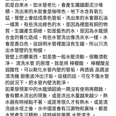
如是自來水，如水管老化，會產生鐵鏽跟泥沙堆
積，洗出來的水就會是咖啡色，地下水含有氧化
錳，管壁上會結成黑色管垢，洗出來的水會跟石油
一樣黑，有些洗出綠色的水，是因為裡面有銅的物
質，生鏽產生銅綠，如是藍色的水，是因為水龍頭
合金的養化造成，有些水管洗出像洗米水一樣，水
會是黃白色，這說明水管裡面沒有生鏽，所以只洗
出水管壁的生物膜。
管壁上的髒東西，如是靠一般水壓流動，很難清乾
淨。 清洗水管 的原理，就是用 檸檬酸 ， 檸檬酸呈
弱酸性，可以軟化水管內壁的管垢，再透過 高週波
清洗機 脈衝波沖出汙垢。這樣的話，可在不傷水管
的狀況下，把水管內壁洗乾淨。
如果發現家中的水龍頭超過一周沒有使用再開啟，
會有髒水流出的現象，或是流出水量越來越少，熱
水器有時候點不著，或是等很久才有熱水，或是清
洗過水塔之後，水中還是會有沉澱物和異味，都是
水管產生沉積物，這時候就需要 水管清洗 。