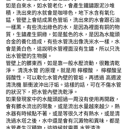
如是自來水，如水管老化，會產生鐵鏽跟泥沙堆
積，洗出來的水就會是咖啡色，地下水含有氧化
錳，管壁上會結成黑色管垢，洗出來的水會跟石油
一樣黑，有些洗出綠色的水，是因為裡面有銅的物
質，生鏽產生銅綠，如是藍色的水，是因為水龍頭
合金的養化造成，有些水管洗出像洗米水一樣，水
會是黃白色，這說明水管裡面沒有生鏽，所以只洗
出水管壁的生物膜。
管壁上的髒東西，如是靠一般水壓流動，很難清乾
淨。 清洗水管 的原理，就是用 檸檬酸 ， 檸檬酸呈
弱酸性，可以軟化水管內壁的管垢，再透過 高週波
清洗機 脈衝波沖出汙垢。這樣的話，可在不傷水管
的狀況下，把水管內壁洗乾淨。
如果發現家中的水龍頭超過一周沒有使用再開啟，
會有髒水流出的現象，或是流出水量越來越少，熱
水器有時候點不著，或是等很久才有熱水，或是清
洗過水塔之後，水中還是會有沉澱物和異味，都是
水管產生沉積物，這時候就需要 水管清洗