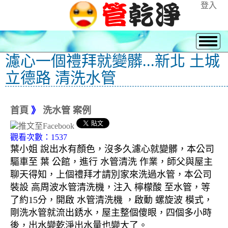
登入
濾心一個禮拜就變髒...新北 土城
立德路 清洗水管
首頁
》
洗水管 案例
觀看次數：1537
葉小姐 說出水有顏色，沒多久濾心就變髒，本公司
驅車至 葉 公館，進行 水管清洗 作業，師父與屋主
聊天得知，上個禮拜才請別家來洗過水管，本公司
裝設 高周波水管清洗機，注入 檸檬酸 至水管，等
了約15分，開啟 水管清洗機 ，啟動 螺旋波 模式，
剛洗水管就流出銹水，屋主整個傻眼，四個多小時
後，出水變乾淨出水量也變大了。