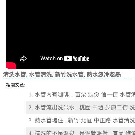
清洗水管
,
水管清洗
,
新竹洗水管
,
熱水忽冷忽熱
相關文章:
1. 水管內有咖啡... 苗栗 頭份 信一街 水管
2. 水管流出洗米水.. 桃園 中壢 少康二街 
3. 熱水管堵住.. 新竹 北區 中正路 水管清
4. 這洗的不是溫泉.. 是泥漿派對.. 宜蘭 