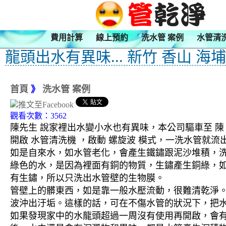
費用計算
線上預約
洗水管 案例
水管清
龍頭出水有異味... 新竹 香山 海
首頁
》
洗水管 案例
觀看次數：3562
陳先生 說家裡出水變小水也有異味，本公司驅車至 陳 
開啟 水管清洗機 ，啟動 螺旋波 模式，一洗水管就
如是自來水，如水管老化，會產生鐵鏽跟泥沙堆積，
綠色的水，是因為裡面有銅的物質，生鏽產生銅綠，
有生鏽，所以只洗出水管壁的生物膜。
管壁上的髒東西，如是靠一般水壓流動，很難清乾淨。 
波沖出汙垢。這樣的話，可在不傷水管的狀況下，把
如果發現家中的水龍頭超過一周沒有使用再開啟，會