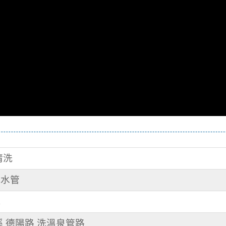
清洗
洗水管
洗
礁溪 德陽路 洗溫泉管路