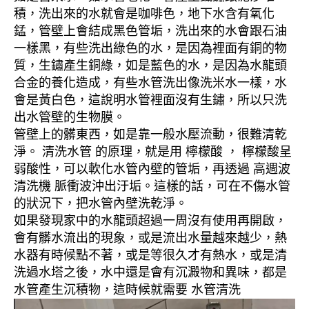
積，洗出來的水就會是咖啡色，地下水含有氧化
錳，管壁上會結成黑色管垢，洗出來的水會跟石油
一樣黑，有些洗出綠色的水，是因為裡面有銅的物
質，生鏽產生銅綠，如是藍色的水，是因為水龍頭
合金的養化造成，有些水管洗出像洗米水一樣，水
會是黃白色，這說明水管裡面沒有生鏽，所以只洗
出水管壁的生物膜。
管壁上的髒東西，如是靠一般水壓流動，很難清乾
淨。 清洗水管 的原理，就是用 檸檬酸 ， 檸檬酸呈
弱酸性，可以軟化水管內壁的管垢，再透過 高週波
清洗機 脈衝波沖出汙垢。這樣的話，可在不傷水管
的狀況下，把水管內壁洗乾淨。
如果發現家中的水龍頭超過一周沒有使用再開啟，
會有髒水流出的現象，或是流出水量越來越少，熱
水器有時候點不著，或是等很久才有熱水，或是清
洗過水塔之後，水中還是會有沉澱物和異味，都是
水管產生沉積物，這時候就需要 水管清洗