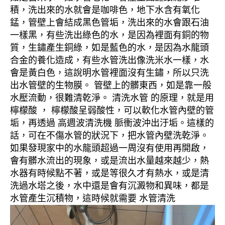
積，洗出來的水就會是咖啡色，地下水含有氧化
錳，管壁上會結成黑色管垢，洗出來的水會跟石油
一樣黑，有些洗出綠色的水，是因為裡面有銅的物
質，生鏽產生銅綠，如是藍色的水，是因為水龍頭
合金的養化造成，有些水管洗出像洗米水一樣，水
會是黃白色，這說明水管裡面沒有生鏽，所以只洗
出水管壁的生物膜。 管壁上的髒東西，如是靠一般
水壓流動，很難清乾淨。 清洗水管 的原理，就是用
檸檬酸 ， 檸檬酸呈弱酸性，可以軟化水管內壁的管
垢，再透過 高週波清洗機 脈衝波沖出汙垢。這樣的
話，可在不傷水管的狀況下，把水管內壁洗乾淨。
如果發現家中的水龍頭超過一周沒有使用再開啟，
會有髒水流出的現象，或是流出水量越來越少，熱
水器有時候點不著，或是等很久才有熱水，或是清
洗過水塔之後，水中還是會有沉澱物和異味，都是
水管產生沉積物，這時候就需要 水管清洗