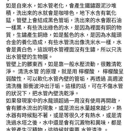
如是自來水，如水管老化，會產生鐵鏽跟泥沙堆
積，洗出來的水就會是咖啡色，地下水含有氧化
錳，管壁上會結成黑色管垢，洗出來的水會跟石油
一樣黑，有些洗出綠色的水，是因為裡面有銅的物
質，生鏽產生銅綠，如是藍色的水，是因為水龍頭
合金的養化造成，有些水管洗出像洗米水一樣，水
會是黃白色，這說明水管裡面沒有生鏽，所以只洗
出水管壁的生物膜。
管壁上的髒東西，如是靠一般水壓流動，很難清乾
淨。 清洗水管 的原理，就是用 檸檬酸 ， 檸檬酸呈
弱酸性，可以軟化水管內壁的管垢，再透過 高週波
清洗機 脈衝波沖出汙垢。這樣的話，可在不傷水管
的狀況下，把水管內壁洗乾淨。
如果發現家中的水龍頭超過一周沒有使用再開啟，
會有髒水流出的現象，或是流出水量越來越少，熱
水器有時候點不著，或是等很久才有熱水，或是清
洗過水塔之後，水中還是會有沉澱物和異味，都是
水管產生沉積物，這時候就需要 水管清洗 。