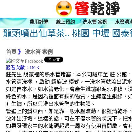
費用計算
線上預約
洗水管 案例
水管清
龍頭噴出仙草茶.. 桃園 中壢 國
首頁
》
洗水管 案例
觀看次數：1623
莊先生 說家裡的熱水管堵塞，本公司驅車至 莊 公館，
水管清洗機 ，啟動 螺旋波 模式，一洗水管就流出
如是自來水，如水管老化，會產生鐵鏽跟泥沙堆積，
綠色的水，是因為裡面有銅的物質，生鏽產生銅綠，
有生鏽，所以只洗出水管壁的生物膜。
管壁上的髒東西，如是靠一般水壓流動，很難清乾淨。 
波沖出汙垢。這樣的話，可在不傷水管的狀況下，把
如果發現家中的水龍頭超過一周沒有使用再開啟，會