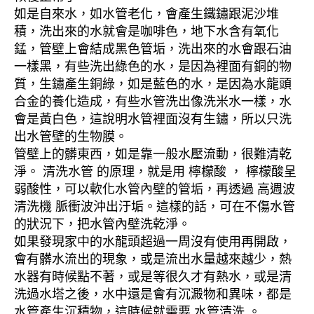
如是自來水，如水管老化，會產生鐵鏽跟泥沙堆
積，洗出來的水就會是咖啡色，地下水含有氧化
錳，管壁上會結成黑色管垢，洗出來的水會跟石油
一樣黑，有些洗出綠色的水，是因為裡面有銅的物
質，生鏽產生銅綠，如是藍色的水，是因為水龍頭
合金的養化造成，有些水管洗出像洗米水一樣，水
會是黃白色，這說明水管裡面沒有生鏽，所以只洗
出水管壁的生物膜。
管壁上的髒東西，如是靠一般水壓流動，很難清乾
淨。 清洗水管 的原理，就是用 檸檬酸 ， 檸檬酸呈
弱酸性，可以軟化水管內壁的管垢，再透過 高週波
清洗機 脈衝波沖出汙垢。這樣的話，可在不傷水管
的狀況下，把水管內壁洗乾淨。
如果發現家中的水龍頭超過一周沒有使用再開啟，
會有髒水流出的現象，或是流出水量越來越少，熱
水器有時候點不著，或是等很久才有熱水，或是清
洗過水塔之後，水中還是會有沉澱物和異味，都是
水管產生沉積物，這時候就需要 水管清洗 。